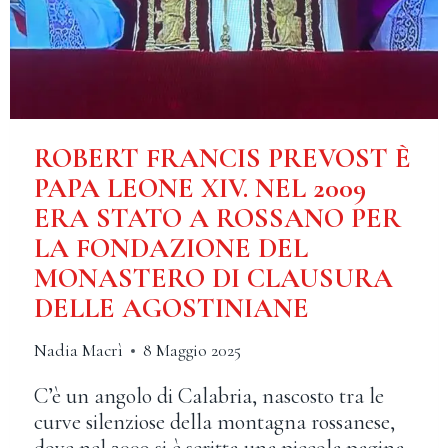
ROBERT FRANCIS PREVOST È
PAPA LEONE XIV. NEL 2009
ERA STATO A ROSSANO PER
LA FONDAZIONE DEL
MONASTERO DI CLAUSURA
DELLE AGOSTINIANE
Nadia Macrì
8 Maggio 2025
C’è un angolo di Calabria, nascosto tra le
curve silenziose della montagna rossanese,