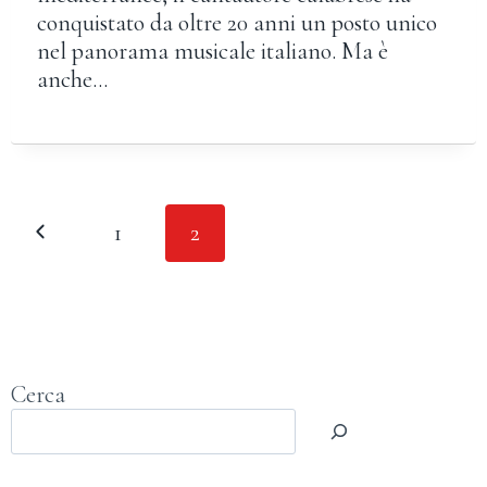
conquistato da oltre 20 anni un posto unico
nel panorama musicale italiano. Ma è
anche…
Navigazione
Pagina
1
2
pagina
Precedente
Cerca