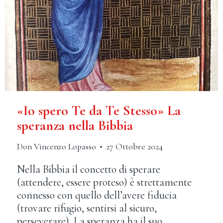
«Io spero Te da Te Stesso» La
speranza nella Bibbia
Don Vincenzo Lopasso
27 Ottobre 2024
Nella Bibbia il concetto di sperare
(attendere, essere proteso) è strettamente
connesso con quello dell’avere fiducia
(trovare rifugio, sentirsi al sicuro,
perseverare). La speranza ha il suo