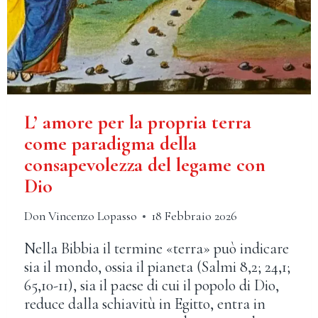
L’ amore per la propria terra
come paradigma della
consapevolezza del legame con
Dio
Don Vincenzo Lopasso
18 Febbraio 2026
Nella Bibbia il termine «terra» può indicare
sia il mondo, ossia il pianeta (Salmi 8,2; 24,1;
65,10-11), sia il paese di cui il popolo di Dio,
reduce dalla schiavitù in Egitto, entra in