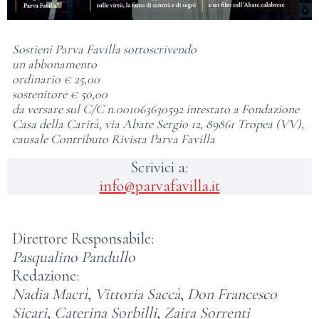
Sostieni Parva Favilla sottoscrivendo
un abbonamento
ordinario € 25,00
sostenitore € 50,00
da versare sul C/C n.001063630592 intestato a Fondazione
Casa della Carità, via Abate Sergio 12, 89861 Tropea (VV),
causale Contributo Rivista Parva Favilla
Scrivici a:
info@parvafavilla.it
Direttore Responsabile:
Pasqualino Pandullo
Redazione:
Nadia Macrì
,
Vittoria Saccà
,
Don Francesco
Sicari
,
Caterina Sorbilli
,
Zaira Sorrenti