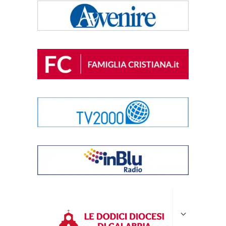
Alterna
menu
figlio