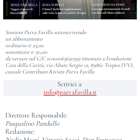
Sostieni Parva Favilla sottoscrivendo
un abbonamento
ordinario € 25,00
sostenitore € 50,00
da versare sul C/C n.001063630592 intestato a Fondazione
Casa della Carità, via Abate Sergio 12, 89861 Tropea (VV),
causale Contributo Rivista Parva Favilla
Scrivici a:
info@parvafavilla.it
Direttore Responsabile:
Pasqualino Pandullo
Redazione:
Nadia Macrì
,
Vittoria Saccà
,
Don Francesco