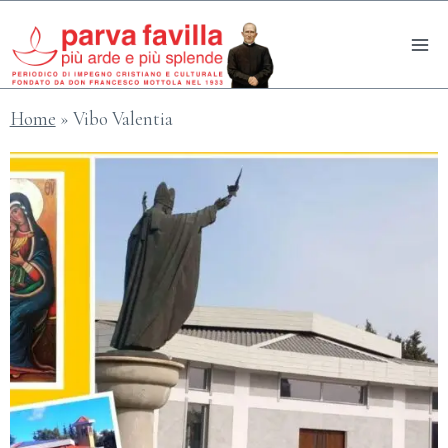
Salta
al
contenuto
Home
»
Vibo Valentia