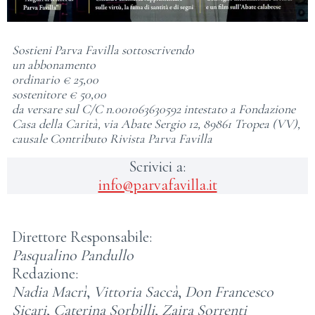
Sostieni Parva Favilla sottoscrivendo
un abbonamento
ordinario € 25,00
sostenitore € 50,00
da versare sul C/C n.001063630592 intestato a Fondazione
Casa della Carità, via Abate Sergio 12, 89861 Tropea (VV),
causale Contributo Rivista Parva Favilla
Scrivici a:
info@parvafavilla.it
Direttore Responsabile:
Pasqualino Pandullo
Redazione:
Nadia Macrì
,
Vittoria Saccà
,
Don Francesco
Sicari
,
Caterina Sorbilli
,
Zaira Sorrenti