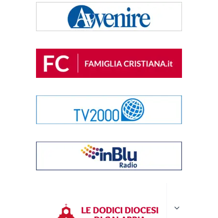
Alterna
menu
figlio