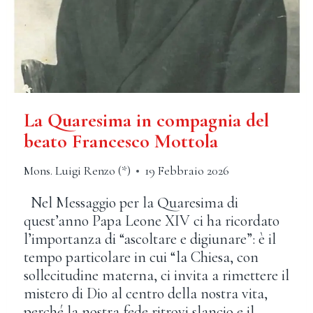
La Quaresima in compagnia del
beato Francesco Mottola
Mons. Luigi Renzo (*)
19 Febbraio 2026
Nel Messaggio per la Quaresima di
quest’anno Papa Leone XIV ci ha ricordato
l’importanza di “ascoltare e digiunare”: è il
tempo particolare in cui “la Chiesa, con
sollecitudine materna, ci invita a rimettere il
mistero di Dio al centro della nostra vita,
perché la nostra fede ritrovi slancio e il