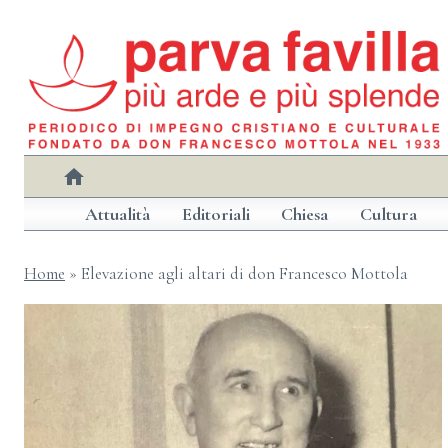
Salta
al
contenuto
home
Attualità
Editoriali
Chiesa
Cultura
Home
»
Elevazione agli altari di don Francesco Mottola