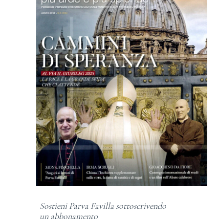
Sostieni Parva Favilla sottoscrivendo
un abbonamento