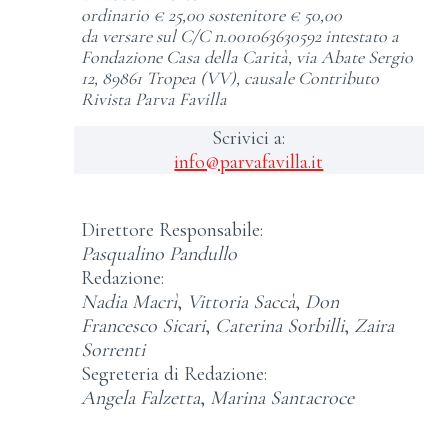
ordinario € 25,00
sostenitore € 50,00
da versare sul C/C n.001063630592 intestato a
Fondazione Casa della Carità, via Abate Sergio
12, 89861 Tropea (VV), causale Contributo
Rivista Parva Favilla
Scrivici a:
info@parvafavilla.it
Direttore Responsabile:
Pasqualino Pandullo
Redazione:
Nadia Macrì
,
Vittoria Saccà
,
Don
Francesco Sicari
,
Caterina Sorbilli
,
Zaira
Sorrenti
Segreteria di Redazione:
Angela Falzetta
,
Marina Santacroce