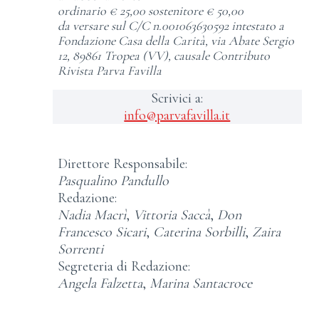
ordinario € 25,00
sostenitore € 50,00
da versare sul C/C n.001063630592 intestato a
Fondazione Casa della Carità, via Abate Sergio
12, 89861 Tropea (VV), causale Contributo
Rivista Parva Favilla
Scrivici a:
info@parvafavilla.it
Direttore Responsabile:
Pasqualino Pandullo
Redazione:
Nadia Macrì
,
Vittoria Saccà
,
Don
Francesco Sicari
,
Caterina Sorbilli
,
Zaira
Sorrenti
Segreteria di Redazione:
Angela Falzetta
,
Marina Santacroce