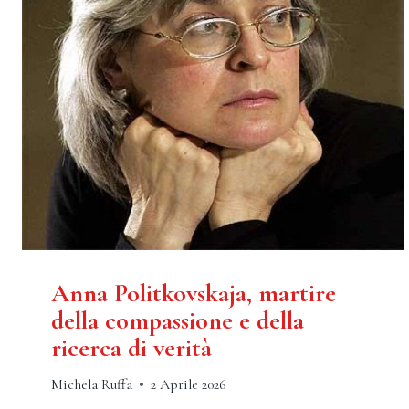
Anna Politkovskaja, martire
della compassione e della
ricerca di verità
Michela Ruffa
2 Aprile 2026