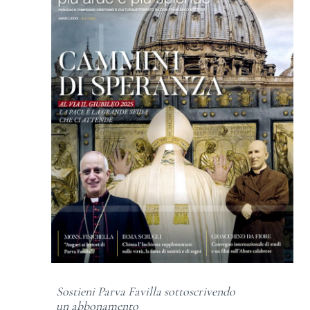
Sostieni Parva Favilla sottoscrivendo
un abbonamento