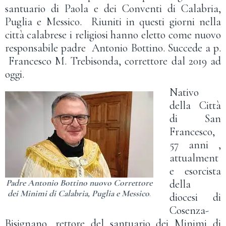
santuario di Paola e dei Conventi di Calabria,
Puglia e Messico. Riuniti in questi giorni nella
città calabrese i religiosi hanno eletto come nuovo
responsabile padre Antonio Bottino. Succede a p.
Francesco M. Trebisonda, correttore dal 2019 ad
oggi.
Nativo
della Città
di San
Francesco,
57 anni ,
attualment
e esorcista
Padre Antonio Bottino nuovo Correttore
della
dei Minimi di Calabria, Puglia e Messico
.
diocesi di
Cosenza-
Bisignano, rettore del santuario dei Minimi di