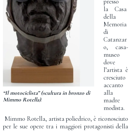
presso
la Casa
della
Memoria
di
Catanzar
o, casa-
museo
dove
l’artista è
cresciuto
accanto
alla
“Il motociclista” (scultura in bronzo di
Mimmo Rotella)
.
madre
modista.
Mimmo Rotella, artista poliedrico, è riconosciuto
per le sue opere tra i maggiori protagonisti della