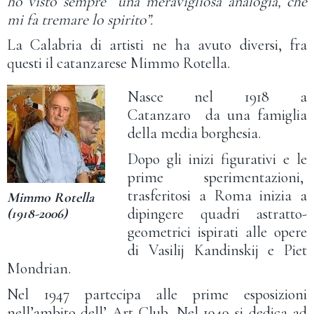
ho visto sempre una meravigliosa analogia, che
mi fa tremare lo spirito”.
La Calabria di artisti ne ha avuto diversi, fra
questi il catanzarese Mimmo Rotella.
Nasce nel 1918 a
Catanzaro da una famiglia
della media borghesia.
Dopo gli inizi figurativi e le
prime sperimentazioni,
trasferitosi a Roma inizia a
Mimmo Rotella
dipingere quadri astratto-
(1918-2006)
geometrici ispirati alle opere
di Vasilij Kandinskij e Piet
Mondrian.
Nel 1947 partecipa alle prime esposizioni
nell’ambito dell’ Art Club. Nel 1949 si dedica ad