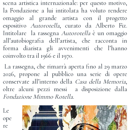
scena artistica internazionale: per questo motivo,
la Fondazione a lui intitolata ha voluto rendere
omaggio al grande artista con il progetto
espositivo
Autorotella
, curato da Alberto Fiz.
Intitolare la rassegna
Autorotella
è un omaggio
all’autobiografia dell’artista, che racconta in
forma diarista gli avvenimenti che l’hanno
coinvolto tra il 1966 e il 1970.
La rassegna, che rimarrà aperta fino al 29 marzo
2026, propone al pubblico una serie di opere
conservate all’interno della
Casa della Memoria
,
oltre alcuni pezzi messi a disposizione dalla
Fondazione Mimmo Rotella.
Le
ope
re