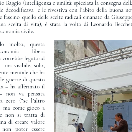
o Baggio (intelligenza e umiltà: spicciata la consegna del
 le decodificava e le rivestiva con l’abito della buona no
 e fascino: quello delle scelte radicali emanato da Giuseppe
a scelta di vita), è stata la volta di Leonardo Becchet
Economia civile.
o molto, questa
economia libera
a vorrebbe legata ad
a ma visibile, solo,
ente mentale che ha
le guerre di questo
ta – ha affermato il
 – non va pensata
zero (“se l’altro
), ma come gioco a
e non si tratta di
ma di creare valore
 non poter essere