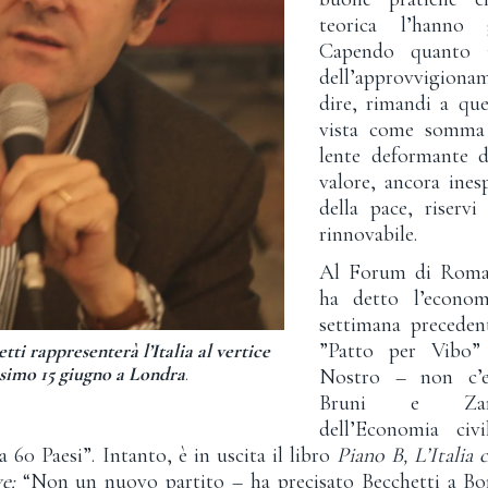
teorica l’hanno g
Capendo quanto i
dell’approvvigiona
dire, rimandi a que
vista come somma 
lente deformante d
valore, ancora ines
della pace, riservi
rinnovabile.
Al Forum di Roma 
ha detto l’econom
settimana preceden
”Patto per Vibo” 
ti rappresenterà l’Italia al vertice
ssimo 15 giugno a Londra
.
Nostro – non c’er
Bruni e Zama
dell’Economia ci
a 60 Paesi”. Intanto, è in uscita il libro
Piano B, L’Italia 
ve:
“Non un nuovo partito – ha precisato Becchetti a Bo