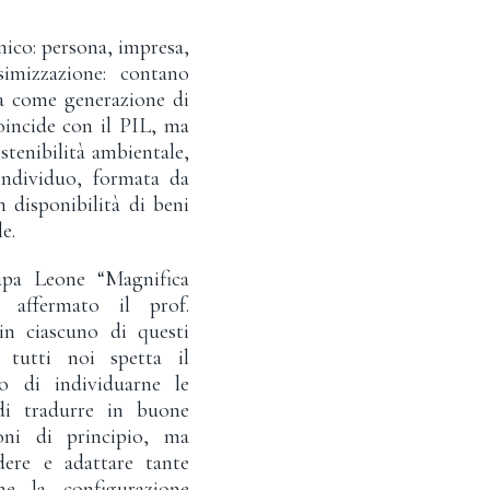
ico: persona, impresa,
simizzazione: contano
esa come generazione di
oincide con il PIL, ma
stenibilità ambientale,
o-individuo, formata da
n disponibilità di beni
e.
pa Leone “Magnifica
affermato il prof.
in ciascuno di questi
A tutti noi spetta il
 di individuarne le
di tradurre in buone
ioni di principio, ma
dere e adattare tante
e la configurazione