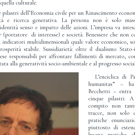
 quella culturale.
pilastri dell’Economia civile per un Rinascimento econom
ietà e ricerca generativa. La persona non è solo mas
, identità senso e impatto delle azioni. L’impresa va int
r
(portatore di interesse) e società. Benessere che non c
 indicatori multidimensionali quali: valore economico, so
rosperità stabile. Sussidiarietà: oltre il dualismo Stat
rese responsabili per affrontare fallimenti di mercato, co
ata alla generatività socio-ambientale e al progresso social
L’enciclica di Pa
humanitas” – ha 
Becchetti – entra 
cinque pilastri. 
compito non tanto
tracce, non solo 
pratiche enunciaz
piuttosto di esten
buone pratiche ch