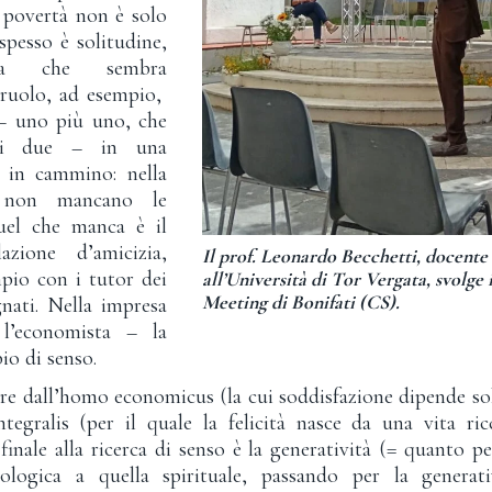
La povertà non è solo
spesso è solitudine,
azia che sembra
l ruolo, ad esempio,
” – uno più uno, che
di due – in una
e in cammino: nella
à non mancano le
quel che manca è il
azione d’amicizia,
Il prof. Leonardo Becchetti, docent
pio con i tutor dei
all’Università di Tor Vergata, svolge 
Meeting di Bonifati (CS).
ati. Nella impresa
l’economista – la
bio di senso.
re dall’homo economicus (la cui soddisfazione dipende so
egralis (per il quale la felicità nasce da una vita ri
 finale alla ricerca di senso è la generatività (= quanto pe
logica a quella spirituale, passando per la generativi