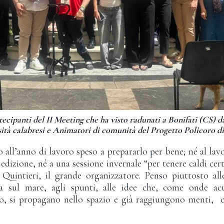
tecipanti del II Meeting che ha visto radunati a Bonifati (CS) da
sità calabresi e Animatori di comunità del Progetto Policoro di
o all’anno di lavoro speso a prepararlo per bene; né al lav
 edizione, né a una sessione invernale “per tenere caldi cer
uintieri, il grande organizzatore. Penso piuttosto alle
sa sul mare, agli spunti, alle idee che, come onde acu
o, si propagano nello spazio e già raggiungono menti, 
.