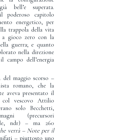
ià bell’e superata.
l poderoso capitolo
mento energetico, per
lla trappola della vita
a gioco zero con la
ella guerra; e quanto
plorato nella direzione
 il campo dell’energia
del maggio scorso –
ista romano, che la
te aveva presentato il
col vescovo Attilio
ano solo Becchetti,
gni (precursori
vile, ndr) – ma 260
che verrà – Note per il
nifati – piuttosto uno