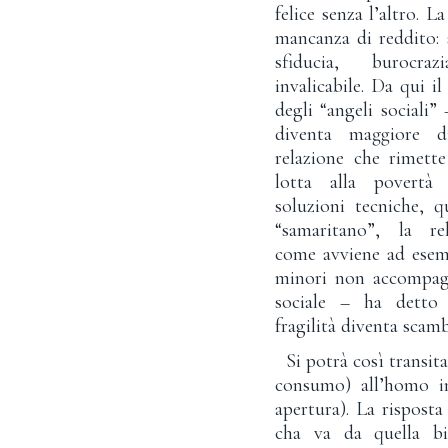
felice senza l’altro. 
mancanza di reddito: 
sfiducia, burocr
invalicabile. Da qui i
degli “angeli sociali
diventa maggiore 
relazione che rimett
lotta alla povert
soluzioni tecniche, 
“samaritano”, la rel
come avviene ad esem
minori non accompagn
sociale – ha detto 
fragilità diventa scam
Si potrà così transita
consumo) all’homo int
apertura). La risposta
cha va da quella bio