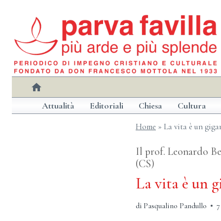
Salta
al
contenuto
home
Attualità
Editoriali
Chiesa
Cultura
Home
»
La vita è un gig
Il prof. Leonardo Be
(CS)
La vita è un 
di
Pasqualino Pandullo
7