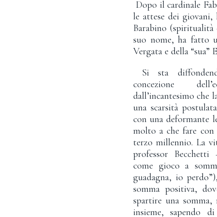
Dopo il cardinale Fabi
le attese dei giovani,
Barabino (spiritualità
suo nome, ha fatto un
Vergata e della “sua” 
Si sta diffondend
concezione dell’
dall’incantesimo che l
una scarsità postulat
con una deformante l
molto a che fare con 
terzo millennio. La vi
professor Becchetti
come gioco a somma 
guadagna, io perdo”
somma positiva, dov
spartire una somma, 
insieme, sapendo di