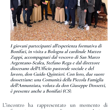
I giovani partecipanti all’esperienza formativa di
Bonifati, in visita a Bologna al cardinale Matteo
Zuppi, accompagnati dal vescovo di San Marco
Argentano-Scalea, Stefano Rega e dal direttore
diocesano dell’Ufficio pastorale sociale e del
lavoro, don Guido Quintieri. Con loro, due suore
dossettiane: una Comunità della Piccola Famiglia
dell’Annunziata, voluta da don Giuseppe Dossetti,
è presente anche a Bonifati (CS
).
L’incontro ha rappresentato un momento di