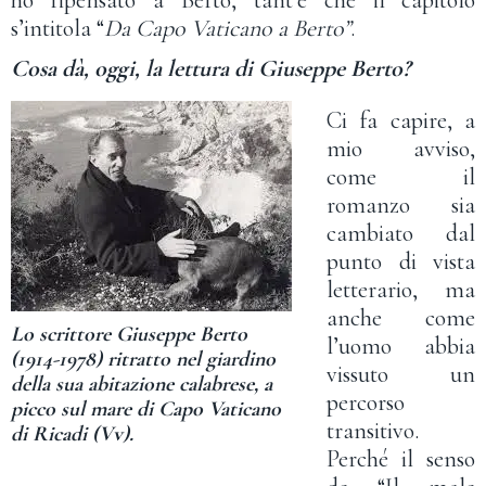
ho ripensato a Berto, tant’è che il capitolo
s’intitola “
Da Capo Vaticano a Berto”
.
Cosa dà, oggi, la lettura di Giuseppe Berto?
Ci fa capire, a
mio avviso,
come il
romanzo sia
cambiato dal
punto di vista
letterario, ma
anche come
Lo scrittore Giuseppe Berto
l’uomo abbia
(1914-1978) ritratto nel giardino
vissuto un
della sua abitazione calabrese, a
percorso
picco sul mare di Capo Vaticano
transitivo.
di Ricadi (Vv).
Perché il senso