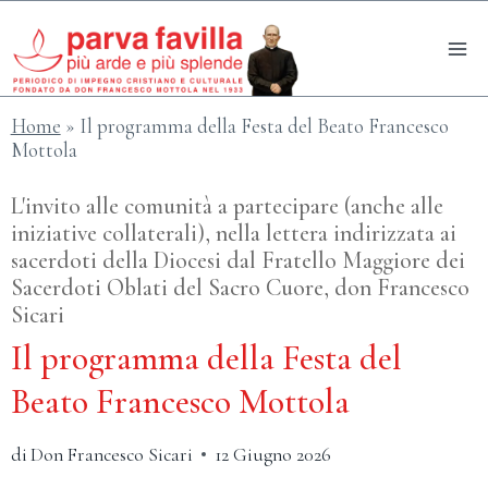
Salta
al
contenuto
Home
»
Il programma della Festa del Beato Francesco
Mottola
L'invito alle comunità a partecipare (anche alle
iniziative collaterali), nella lettera indirizzata ai
sacerdoti della Diocesi dal Fratello Maggiore dei
Sacerdoti Oblati del Sacro Cuore, don Francesco
Sicari
Il programma della Festa del
Beato Francesco Mottola
di
Don Francesco Sicari
12 Giugno 2026