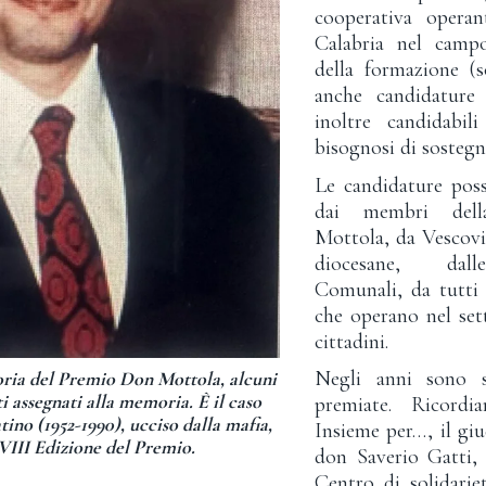
cooperativa operan
Calabria nel campo
della formazione 
anche candidature 
inoltre candidabili
bisognosi di sostegn
Le candidature poss
dai membri del
Mottola, da Vescovi,
diocesane, dall
Comunali, da tutti g
che operano nel set
cittadini.
Negli anni sono s
toria del Premio Don Mottola, alcuni
i assegnati alla memoria. È il caso
premiate. Ricord
tino (1952-1990), ucciso dalla mafia,
Insieme per…, il giu
XVIII Edizione del Premio.
don Saverio Gatti,
Centro di solidari