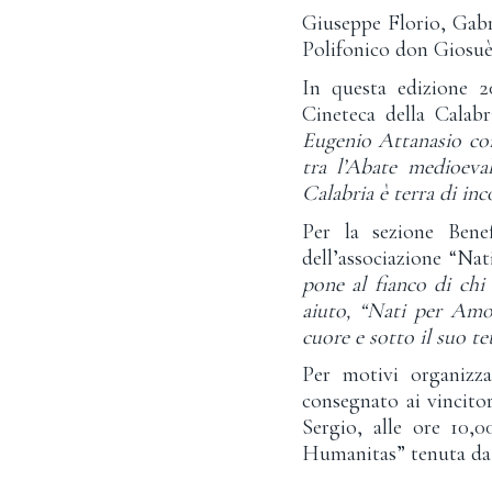
Giuseppe Florio, Gabri
Polifonico don Giosuè
In questa edizione 20
Cineteca della Calab
Eugenio Attanasio co
tra l’Abate medioeva
Calabria è terra di in
Per la sezione Benef
dell’associazione “N
pone al fianco di ch
aiuto, “Nati per Amo
cuore e sotto il suo t
Per motivi organizza
consegnato ai vincitor
Sergio, alle ore 10,
Humanitas” tenuta da 