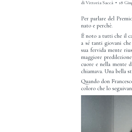
di
Vittoria Saccà
18 Giu
Per parlare del Premi
nato e perchè.
É noto a tutti che il 
a sé tanti giovani ch
sua fervida mente rius
maggiore predilezione
cuore e nella mente di
chiamava. Una bella sto
Quando don Francesco M
coloro che lo seguiva