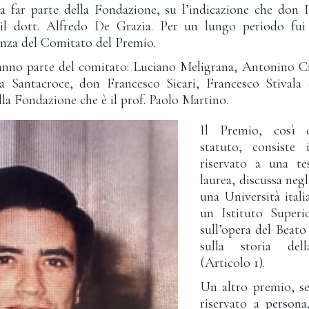
 a far parte della Fondazione, su l’indicazione che don 
, il dott. Alfredo De Grazia. Per un lungo periodo fui 
enza del Comitato del Premio.
fanno parte del comitato: Luciano Meligrana, Antonino C
a Santacroce, don Francesco Sicari, Francesco Stivala
ella Fondazione che è il prof. Paolo Martino.
Il Premio, così c
statuto, consiste
riservato a una te
laurea, discussa negl
una Università itali
un Istituto Superio
sull’opera del Beat
sulla storia del
(Articolo 1).
Un altro premio, se
riservato a persona