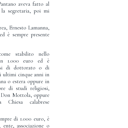
Pantano aveva fatto al
la segretaria, poi mi
rea, Ernesto Lamanna,
 ed è sempre presente
ome stabilito nello
 in 1.000 euro ed è
si di dottorato o di
i ultimi cinque anni in
ana o estera oppure in
re di studi religiosi,
o Don Mottola, oppure
la Chiesa calabrese
mpre di 1.000 euro, è
, ente, associazione o