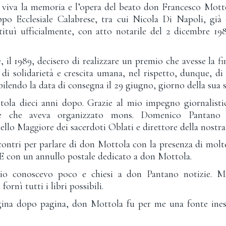
 viva la memoria e l’opera del beato don Francesco Motto
po Ecclesiale Calabrese, tra cui Nicola Di Napoli, già 
tituì ufficialmente, con atto notarile del 2 dicembre 1
, il 1989, decisero di realizzare un premio che avesse la f
e di solidarietà e crescita umana, nel rispetto, dunque, di
bilendo la data di consegna il 29 giugno, giorno della sua sa
tola dieci anni dopo. Grazie al mio impegno giornalisti
te che aveva organizzato mons. Domenico Pantano
ello Maggiore dei sacerdoti Oblati e direttore della nostra 
contri per parlare di don Mottola con la presenza di molte
 E con un annullo postale dedicato a don Mottola.
io conoscevo poco e chiesi a don Pantano notizie. M
fornì tutti i libri possibili.
pagina dopo pagina, don Mottola fu per me una fonte inesa