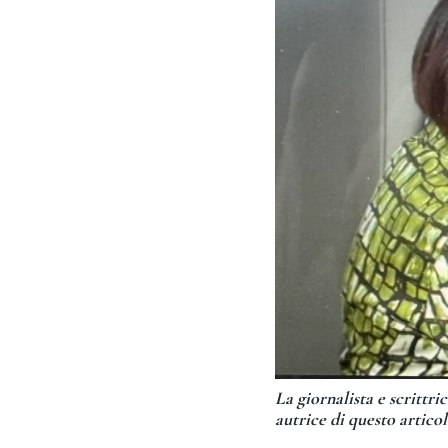
La giornalista e scrittr
autrice di questo artico