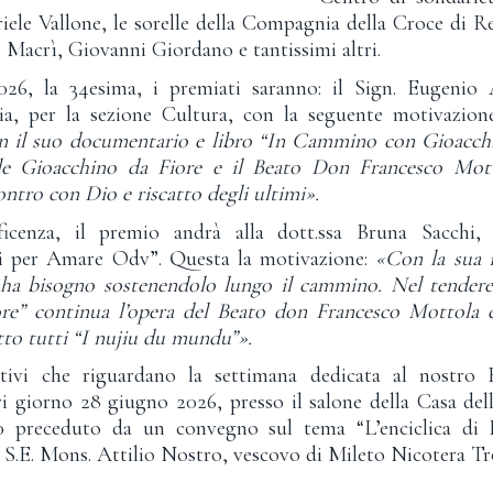
ele Vallone, le sorelle della Compagnia della Croce di R
 Macrì, Giovanni Giordano e tantissimi altri.
26, la 34esima, i premiati saranno: il Sign. Eugenio Att
ria, per la sezione Cultura, con la seguente motivazion
n il suo documentario e libro “In Cammino con Gioacchi
le Gioacchino da Fiore e il Beato Don Francesco Mott
contro con Dio e riscatto degli ultimi».
icenza, il premio andrà alla dott.ssa Bruna Sacchi, 
ati per Amare Odv”. Questa la motivazione:
«Con la sua in
i ha bisogno sostenendolo lungo il cammino. Nel tendere
re” continua l’opera del Beato don Francesco Mottola c
etto tutti “I nujiu du mundu”».
tivi che riguardano la settimana dedicata al nostro 
i giorno 28 giugno 2026, presso il salone della Casa del
00 preceduto da un convegno sul tema “L’enciclica d
S.E. Mons. Attilio Nostro, vescovo di Mileto Nicotera T