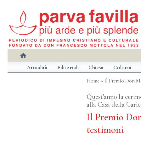
Salta
al
contenuto
home
Attualità
Editoriali
Chiesa
Cultura
Home
»
Il Premio Don Mo
Quest'anno la cerimo
alla Casa della Cari
Il Premio Don
testimoni