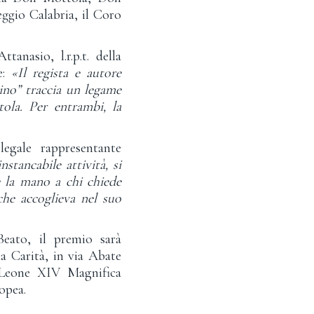
eggio Calabria, il Coro
anasio, l.r.p.t. della
e:
«Il regista e autore
no” traccia un legame
ola. Per entrambi, la
legale rappresentante
stancabile attività, si
 la mano a chi chiede
he accoglieva nel suo
Beato, il premio sarà
la Carità, in via Abate
i Leone XIV Magnifica
ropea.