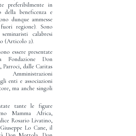
te preferibilmente in
 della beneficenza e
(sono dunque ammesse
fuori regione). Sono
 seminaristi calabresi
o (Articolo 2).
ono essere presentate
la Fondazione Don
 Parroci, dalle Caritas
e Amministrazioni
li enti e associazioni
tore, ma anche singoli
tate tante le figure
iamo Mamma Africa,
dice Rosario Livatino,
 Giuseppe Lo Cane, il
età Don Mottola, Don