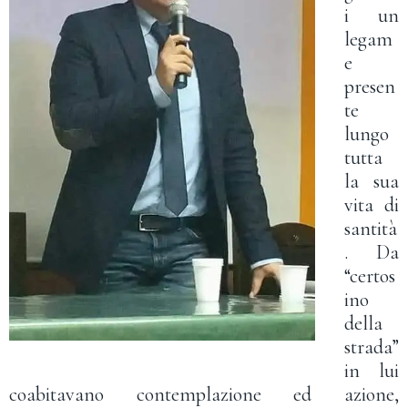
i un
legam
e
presen
te
lungo
tutta
la sua
vita di
santità
. Da
“certos
ino
della
strada”
in lui
coabitavano contemplazione ed azione,