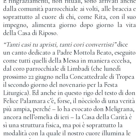
E ringraziamenti, non rituali, sono arrivati anche
dalla comunità parrocchiale ai volti, alle braccia e
soprattutto al cuore di chi, come Rita, con il suo
impegno, alimenta giorno dopo giorno la vita
della Casa di Riposo.
“Tanti casi tu apristi, tanti cori convertisti”
dice
un canto dedicato a Padre Mottola Beato, eseguito
come tutti quelli della Messa in maniera eccelsa,
dal coro parrocchiale di Limbadi (che lunedì
prossimo 22 giugno nella Concattedrale di Tropea
il secondo giorno del novenario per la Festa
Liturgica). Ed anche in questo rigo del testo di don
Felice Palamara c’è, forse, il nòcciolo di una verità
più ampia, perché – lo ha evocato don Meligrana,
ancora nell’omelia di ieri – la Casa della Carità è
sì una struttura fisica, ma poi è soprattutto la
modalità con la quale il nostro cuore illumina le