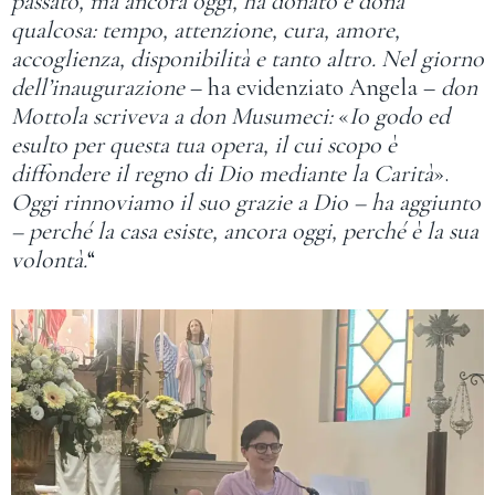
passato, ma ancora oggi, ha donato e dona
qualcosa: tempo, attenzione, cura, amore,
accoglienza, disponibilità e tanto altro. Nel giorno
dell’inaugurazione
– ha evidenziato Angela –
don
Mottola scriveva a don Musumeci:
«
Io godo ed
esulto per questa tua opera, il cui scopo è
diffondere il regno di Dio mediante la Carità
».
Oggi rinnoviamo il suo grazie a Dio – ha aggiunto
– perché la casa esiste, ancora oggi, perché è la sua
volontà.
“