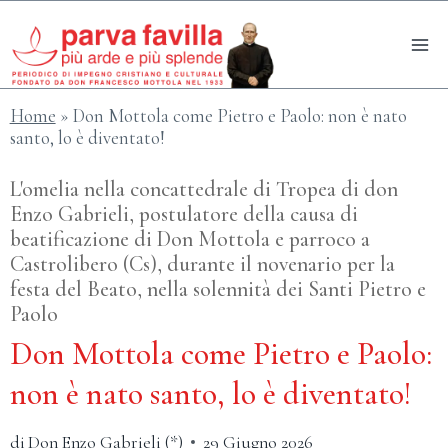
Salta
al
contenuto
Home
»
Don Mottola come Pietro e Paolo: non è nato
santo, lo è diventato!
L'omelia nella concattedrale di Tropea di don
Enzo Gabrieli, postulatore della causa di
beatificazione di Don Mottola e parroco a
Castrolibero (Cs), durante il novenario per la
festa del Beato, nella solennità dei Santi Pietro e
Paolo
Don Mottola come Pietro e Paolo:
non è nato santo, lo è diventato!
di
Don Enzo Gabrieli (*)
29 Giugno 2026