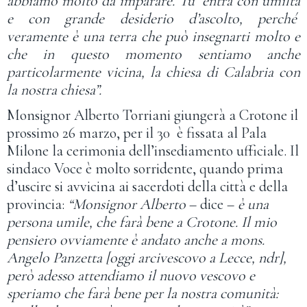
abbiamo molto da imparare. Tu entra con umiltà
e con grande desiderio d’ascolto, perché
veramente è una terra che può insegnarti molto e
che in questo momento sentiamo anche
particolarmente vicina, la chiesa di Calabria con
la nostra chiesa”.
Monsignor Alberto Torriani giungerà a Crotone il
prossimo 26 marzo, per il 30 è fissata al Pala
Milone la cerimonia dell’insediamento ufficiale. Il
sindaco Voce è molto sorridente, quando prima
d’uscire si avvicina ai sacerdoti della città e della
provincia:
“Monsignor Alberto
– dice –
è una
persona umile, che farà bene a Crotone. Il mio
pensiero ovviamente è andato anche a mons.
Angelo Panzetta [oggi arcivescovo a Lecce, ndr],
però adesso attendiamo il nuovo vescovo e
speriamo che farà bene per la nostra comunità: