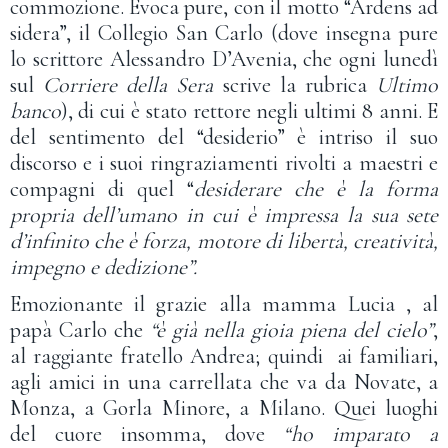
commozione. Evoca pure, con il motto “Ardens ad
sidera”, il Collegio San Carlo (dove insegna pure
lo scrittore Alessandro D’Avenia, che ogni lunedì
sul
Corriere della Sera
scrive la rubrica
Ultimo
banco
), di cui è stato rettore negli ultimi 8 anni. E
del sentimento del “desiderio” è intriso il suo
discorso e i suoi ringraziamenti rivolti a maestri e
compagni di quel “
desiderare che è la forma
propria dell’umano in cui è impressa la sua sete
d’infinito che è forza, motore di libertà, creatività,
impegno e dedizione”.
Emozionante il grazie alla mamma Lucia , al
papà Carlo che
“è già nella gioia piena del cielo”
,
al raggiante fratello Andrea; quindi ai familiari,
agli amici in una carrellata che va da Novate, a
Monza, a Gorla Minore, a Milano. Quei luoghi
del cuore insomma, dove
“ho imparato a