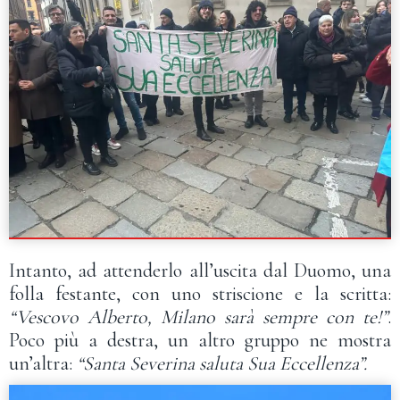
Intanto, ad attenderlo all’uscita dal Duomo, una
folla festante, con uno striscione e la scritta:
“Vescovo Alberto, Milano sarà sempre con te!”
.
Poco più a destra, un altro gruppo ne mostra
un’altra:
“Santa Severina saluta Sua Eccellenza”.