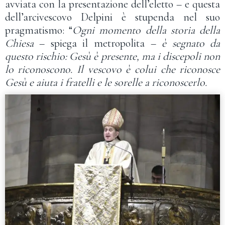
avviata con la presentazione dell’eletto – e questa
dell’arcivescovo Delpini è stupenda nel suo
pragmatismo: “
Ogni momento della storia della
Chiesa
– spiega il metropolita –
è segnato da
questo rischio: Gesù è presente, ma i discepoli non
lo riconoscono. Il vescovo è colui che riconosce
Gesù e aiuta i fratelli e le sorelle a riconoscerlo.