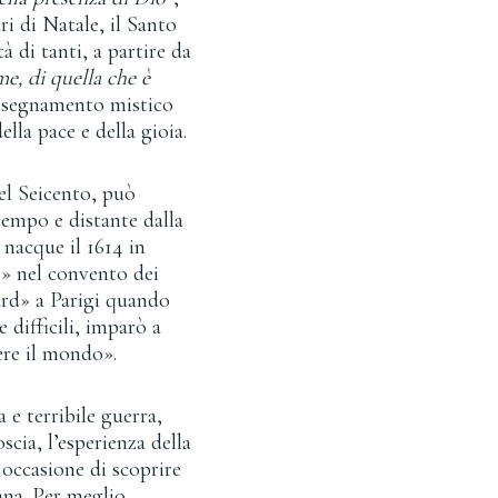
i di Natale, il Santo
 di tanti, a partire da
e, di quella che è
 insegnamento mistico
lla pace e della gioia.
el Seicento, può
empo e distante dalla
 nacque il 1614 in
o» nel convento dei
ard» a Parigi quando
 difficili, imparò a
ere il mondo».
 e terribile guerra,
scia, l’esperienza della
 occasione di scoprire
ana. Per meglio