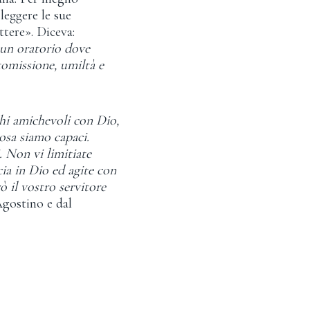
eggere le sue
ttere». Diceva:
 un oratorio dove
ttomissione, umiltà e
hi amichevoli con Dio,
cosa siamo capaci.
 Non vi limitiate
ia in Dio ed agite con
ò il vostro servitore
Agostino e dal