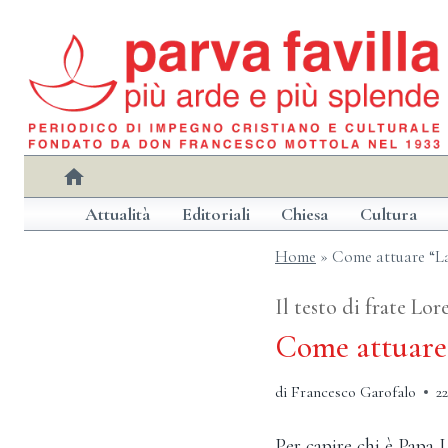
Salta
al
contenuto
home
Attualità
Editoriali
Chiesa
Cultura
Home
»
Come attuare “La
Il testo di frate Lo
Come attuare 
di
Francesco Garofalo
2
Per capire chi è Papa 