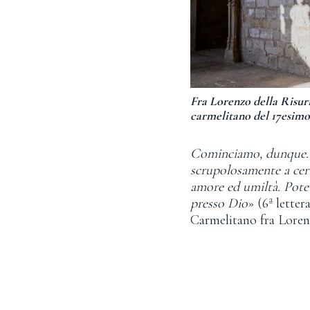
Fra Lorenzo della Risurr
carmelitano del 17esimo
Cominciamo, dunque. Fo
scrupolosamente a cert
amore ed umiltà. Potet
presso Dio
» (6ª lette
Carmelitano fra Loren