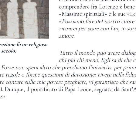
comprendere fra Lorenzo è bene l
«Massime spirituali» e le sue «Le
«
Possiamo fare del nostro cuore
ritirarci per stare con Lui, in so
amore.
ezione fu un religioso
 secolo.
Tutto il mondo può avere dialog
chi più chi meno; Egli sa di che 
rse non spera altro che prendiamo l’iniziativa per primi.
e regole o forme questioni di devozione; vivete nella fiduc
e contare sulle mie povere preghiere, vi garantisco che sar
ra). Dunque, il pontificato di Papa Leone, segnato da Sant’
zo.