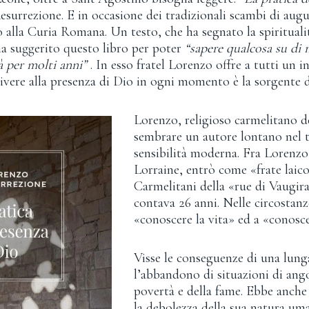
esurrezione. E in occasione dei tradizionali scambi di augur
 alla Curia Romana. Un testo, che ha segnato la spiritualità
a suggerito questo libro per poter
“sapere qualcosa su di m
tà per molti anni”
. In esso fratel Lorenzo offre a tutti un
ivere alla presenza di Dio in ogni momento è la sorgente de
Lorenzo, religioso carmelitano d
sembrare un autore lontano nel t
sensibilità moderna. Fra Lorenzo
Lorraine, entrò come «frate laic
Carmelitani della «rue di Vaugir
contava 26 anni. Nelle circostanze
«conoscere la vita» ed a «conosc
Visse le conseguenze di una lunga
l’abbandono di situazioni di ango
povertà e della fame. Ebbe anche
la debolezza della sua natura um